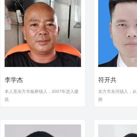
首页
1
2
下页
尾页
李学杰
符开共
本人系东方市板桥镇人，2007年进入建
东方市东河镇人，从
筑
拥