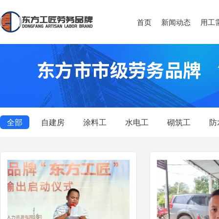
首页
新闻动态
用工
全部
自建房
涂料工
水电工
砌筑工
防