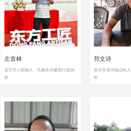
左首林
符文诗
东方市八所镇人，扎根东方建筑行业26
东方市东河镇旧村人
年
年