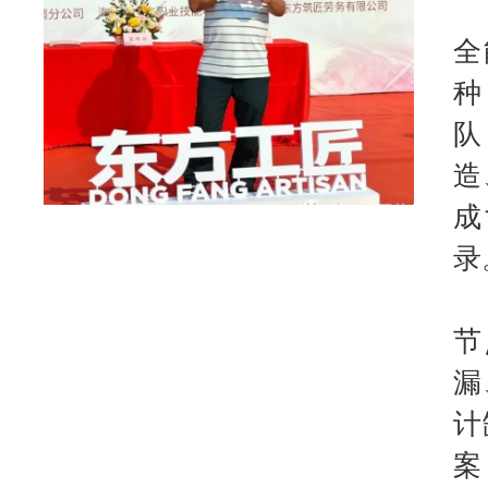
全
种
队
造
成
录
节
漏
计
案