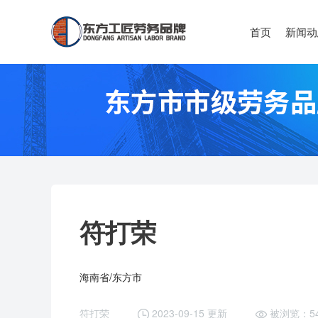
首页
新闻动
符打荣
海南省/东方市
符打荣
2023-09-15 更新
被浏览：5