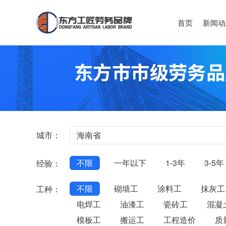
首页
新闻动
城市：
不限
一年以下
1-3年
3-5年
经验：
不限
砌墙工
涂料工
抹灰工
工种：
电焊工
油漆工
瓷砖工
混凝
模板工
搬运工
工程造价
质