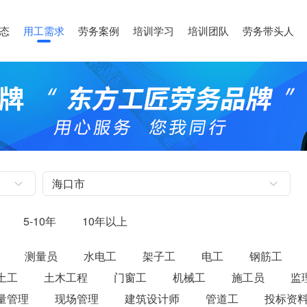
态
用工需求
劳务案例
培训学习
培训团队
劳务带头人
5-10年
10年以上
测量员
水电工
架子工
电工
钢筋工
土工
土木工程
门窗工
机械工
施工员
监
量管理
现场管理
建筑设计师
管道工
投标资