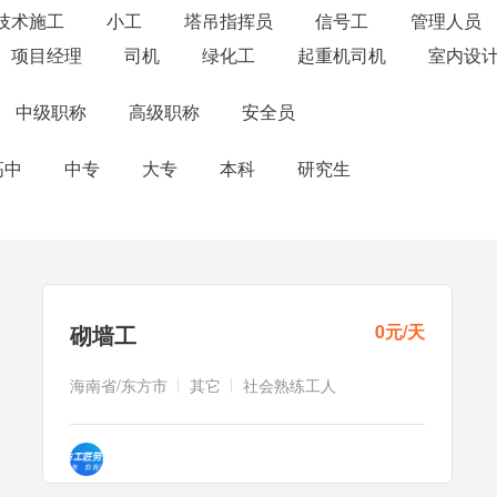
技术施工
小工
塔吊指挥员
信号工
管理人员
项目经理
司机
绿化工
起重机司机
室内设
中级职称
高级职称
安全员
高中
中专
大专
本科
研究生
砌墙工
0元/天
海南省/东方市
其它
社会熟练工人