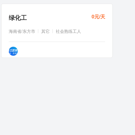
绿化工
0元/天
海南省/东方市
其它
社会熟练工人