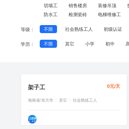
切墙工
销售楼房
装修吊顶
防水工
检测瓷砖
电梯维修工
不限
社会熟练工人
初级认证
等级：
不限
其它
小学
初中
学历：
架子工
0元/天
海南省/东方市
其它
社会熟练工人