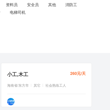
资料员
安全员
其他
消防工
计
电梯司机
小工
,
木工
260元/天
海南省/东方市
其它
社会熟练工人