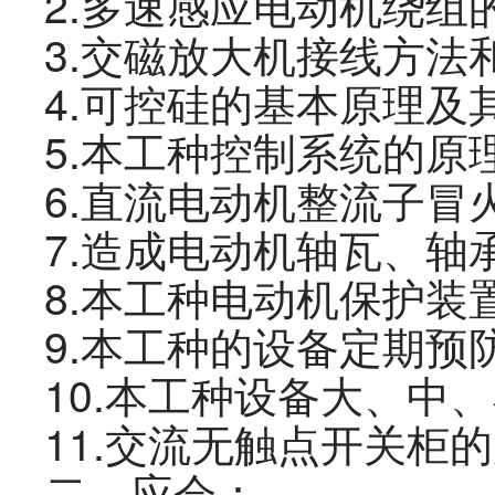
2
.
多速感应电动机绕组
3
.
交磁放大机接线方法
4
.
可控硅的基本原理及
5
.
本
工种
控制系统的原
6
.
直流电动机整流子冒
7
.
造成电动机轴瓦、轴
8
.
本
工种
电动机保护装
9.
本
工种
的设备定期预
10.
本
工种
设备大、中、
11.
交流无触点开关柜的
二、
应会
：