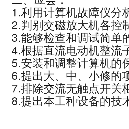
1
.
利用计算机故障仪分
2
.
判别交磁放大机各控
3
.
能够检查和调试简单
4
.
根据直流电动机整流
5
.
安装和调整计算机的
6
.
提出大、中、小修的
7
.
排除交流无触点开关
8
.
提出本
工种
设备的技