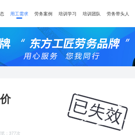
态
用工需求
劳务案例
培训学习
培训团队
劳务带头人
价
览：377次